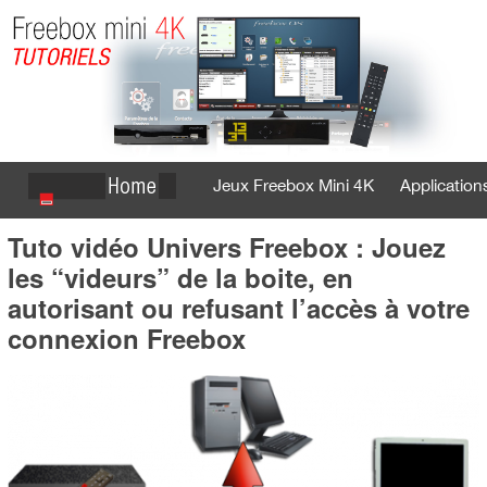
Jeux Freebox Mini 4K
Application
Tuto vidéo Univers Freebox : Jouez
Se connecter
S'inscrire
les “videurs” de la boite, en
autorisant ou refusant l’accès à votre
connexion Freebox