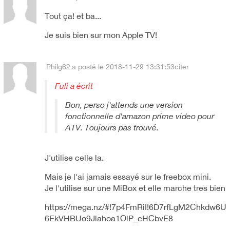
Tout ça! et ba...
Je suis bien sur mon Apple TV!
Philg62
a posté le 2018-11-29 13:31:53
citer
Fuli a écrit
Bon, perso j'attends une version
fonctionnelle d'amazon prime video pour
ATV. Toujours pas trouvé.
J'utilise celle la.
Mais je l'ai jamais essayé sur le freebox mini.
Je l'utilise sur une MiBox et elle marche tres bien
https://mega.nz/#!7p4FmRiI!6D7rfLgM2Chkdw6U
6EkVHBUo9Jlahoa1OlP_cHCbvE8