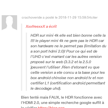
crachoveride
a posté le 2018-11-29 15:59:54
citer
XxxfreexxX a écrit
HDR sur mini 4k elle est bien bonne celle la
!!!! le player mini 4k ne gere pas le HDR car
son hardware ne le permet pas (limitation du
a son port hdmi 2.0)! Pour ce qui est de
l'UHD c'est marrant car les autres version
proposé sur le web (3.3.2 et la 2.5.0
)peuvent l'utiliser .Rien d'etonant vu que
cette version a ete concu a la base pour les
box android chinoise non android tv et non
certifier L1 (certification android permettant
le decodage uhd).
Bien tenté mais FAUX, le HDR fonctionne avec
l'HDMI 2.0, une simple recherche google suffit à
le vérifier
https://blog.son-