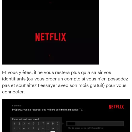
Et vous y êtes, il ne vous restera plus qu’a saisir vos
identifiants (ou vous créer un compte si vous n’en possédez
pas et souhaitez l’essayer avec son mois gratuit) pour vous
connecter.